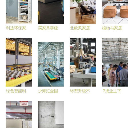
利达环保家
买家具零经
北欧风家居
植物与家居
居用品厂
验？300家
设计指南
让你的家活
绿色生活的
工厂甄选攻
简约与自然
起来，打造
匠心之选
略，教你找
的和谐之美
美美的Ins
到最适合的
风
那家
绿色智能制
少海汇全国
转型升级不
7成业主下
造引领家居
智造工厂
停步 宿迁
单 我要装
行业 白坭
个性化定制
宿城木材产
修网“工厂
企业荣登三
与供应链重
业焕发新生
体验日”引
水国家
构引领家居
机
爆家装新热