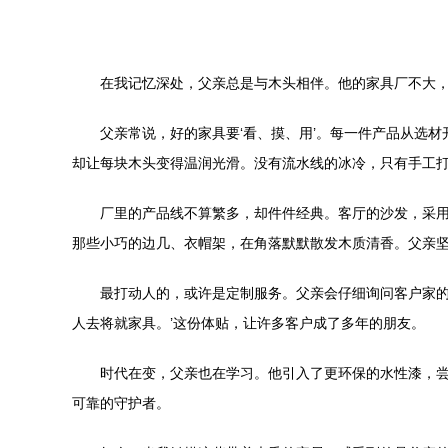
在我记忆深处，父亲总是与木头相伴。他的家具厂不大
父亲常说，好的家具要‘看、摸、用’。每一件产品从选
却让每块木头变得温润光滑。没有流水线的冰冷，只有手工
厂里的产品线不算繁多，却件件经典。客厅的沙发，采
那些小巧的边几、衣帽架，在角落默默散发木质清香。父亲
最打动人的，或许是定制服务。父亲会仔细询问客户家的
人去将就家具。’这份体贴，让许多客户成了多年的朋友。
时代在变，父亲也在学习。他引入了更环保的水性漆，
可靠的守护者。