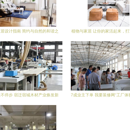
居设计指南 简约与自然的和谐之
植物与家居 让你的家活起来，
美
Ins风
不停步 宿迁宿城木材产业焕发新
7成业主下单 我要装修网“工厂体
生机
家装新热潮