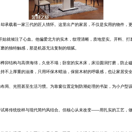
，却承载着一家三代的匠人情怀。这里出产的家居，不仅是实用的物件，
材开始就倾注了心血。他偏爱北方的实木，纹理清晰，质地坚实。开料、
打磨的独特触感，那是机器无法复制的细腻。
用榫卯结构与高弹海绵，久坐不塌；卧室的实木床，床沿圆润打磨，防止
坚持不上厚重的油漆，只用环保木蜡油，保留木材的呼吸感，也让家居安
布局、光照甚至生活习惯。为靠窗位置定制防潮处理的书架，为小户型设
尝试将传统纹样与现代简约风结合。但核心从未改变——用扎实的工艺，