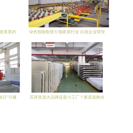
打造美美的
绿色智能制造引领家居行业 白坭企业荣登
三水国家级“绿色工厂”榜单
验日”引爆
买床垫选大品牌还是小工厂？家居选购全
解析